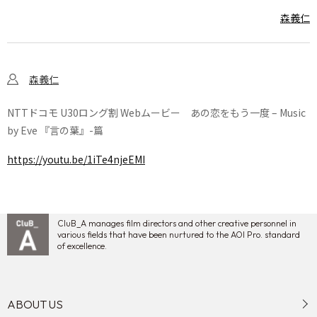
森義仁
森義仁
NTTドコモ U30ロング割 Webムービー あの恋をもう一度 – Music
by Eve 『言の葉』-篇
https://youtu.be/1iTe4njeEMI
CluB_A manages film directors and other creative personnel in
various fields that have been nurtured to the AOI Pro. standard
of excellence.
ABOUT US