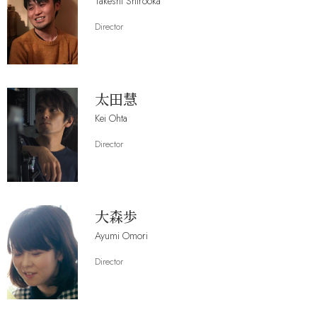
Takeshi Shirooka
Director
太田慧
Kei Ohta
Director
大森歩
Ayumi Omori
Director