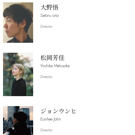
大野悟
Satoru ono
Director
松岡芳佳
Yoshika Matsuoka
Director
ジョンウンヒ
Eunhee John
Director