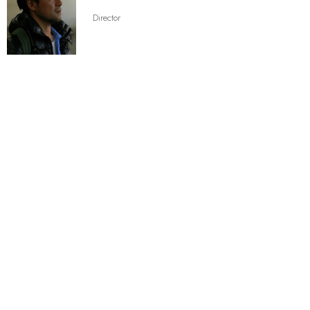
Director
CluB_A manages film directors and other creative personnel in
various fields that have been nurtured to the AOI Pro. standard
of excellence.
ABOUT US
CREATORS
CONTACT
お問い合わせの際は、当社の「個人情報保護方針（
https://www.aoi-
pro.com/jp/policy/privacy/
）」をご確認ください。