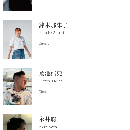
鈴木那津子
Natsuko Suzuki
Director
菊池浩史
Hiroshi Kikuchi
Director
永井聡
Akira Nagai