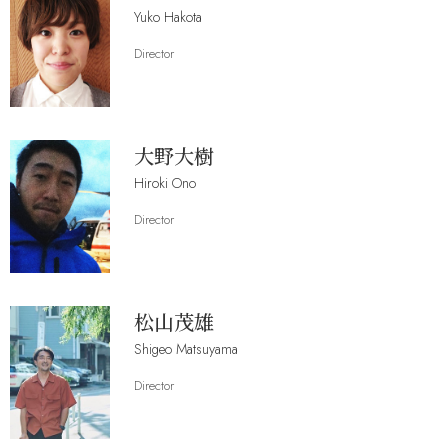
Yuko Hakota
Director
大野大樹
Hiroki Ono
Director
松山茂雄
Shigeo Matsuyama
Director