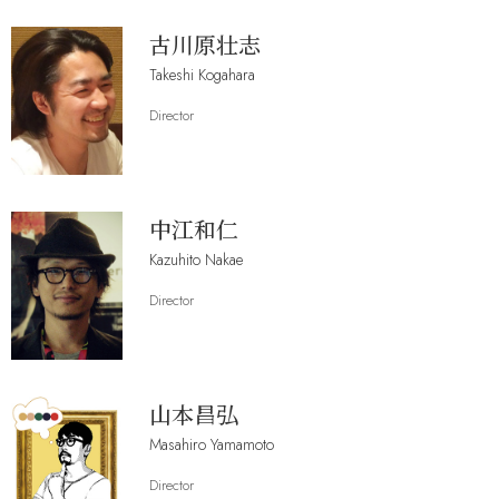
古川原壮志
Takeshi Kogahara
Director
中江和仁
Kazuhito Nakae
Director
山本昌弘
Masahiro Yamamoto
Director