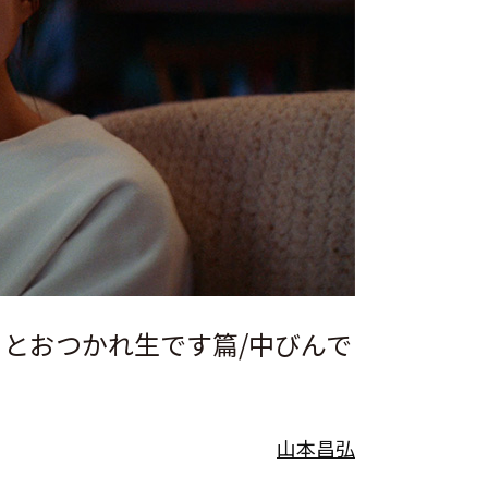
とおつかれ生です篇/中びんで
山本昌弘