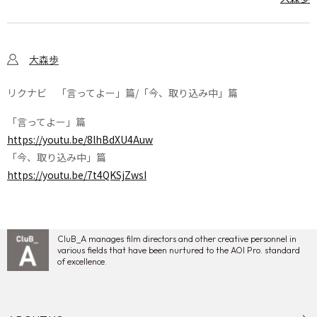
大森歩
リクナビ 「言ってよー」篇/「今、取り込み中」篇
「言ってよー」篇
https://youtu.be/8lhBdXU4Auw
「今、取り込み中」篇
https://youtu.be/7t4QKSjZwsI
CluB_A manages film directors and other creative personnel in
various fields that have been nurtured to the AOI Pro. standard
of excellence.