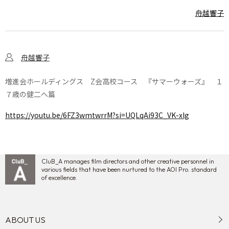
舟越響子
舟越響子
増進会ホールディングス Z会高校コース 『サマーウォーズ』 １
７歳の健二へ篇
https://youtu.be/6FZ3wmtwrrM?si=UQLqAi93C_VK-xlg
CluB_A manages film directors and other creative personnel in
various fields that have been nurtured to the AOI Pro. standard
of excellence.
ABOUT US