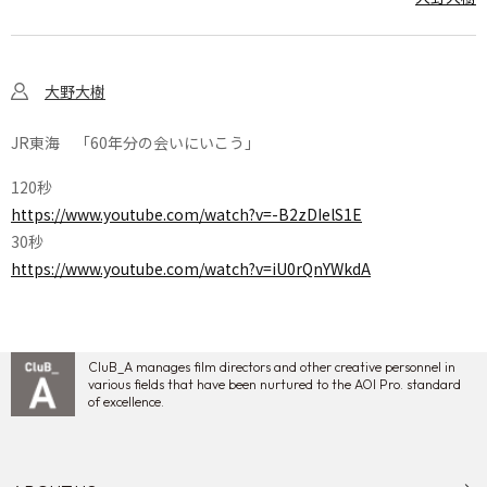
大野大樹
JR東海 「60年分の会いにいこう」
120秒
https://www.youtube.com/watch?v=-B2zDIelS1E
30秒
https://www.youtube.com/watch?v=iU0rQnYWkdA
CluB_A manages film directors and other creative personnel in
various fields that have been nurtured to the AOI Pro. standard
of excellence.