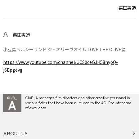
栗田惠造
栗田惠造
小豆島ヘルシーランド ジ・オリーヴオイル LOVE THE OLIVE篇
https://www.youtube.com/channel/UCS0ceGJH58nypQ-
j6Epgevg
CluB_A manages film directors and other creative personnel in
various fields that have been nurtured to the AOI Pro. standard
of excellence.
ABOUT US