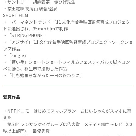
・サントリー 胡麻麦茶 赤ひげ先生
・京王電鉄 高尾山 駅舎/温泉
SHORT FILM
・「パーマネント ランド」’11 文化庁若手映画監督育成プロジェク
トに選出され、35mm filmで制作
・「STRING PHONE」
・「アジサイ」’11 文化庁若手映画監督育成プロジェクトワークショ
ップ作品
・「single」
・「蒼い手」ショートショートフィルムフェスティバルで脚本コン
ペに勝ち、桐生市で撮影した作品
・「何も始まらなかった一日の終わりに」
受賞作品
・NTTドコモ はじめてスマホプラン おじいちゃんがスマホに替
えた
第51回フジサンケイグループ広告大賞 メディア部門 テレビ（60
秒以上部門） 最優秀賞