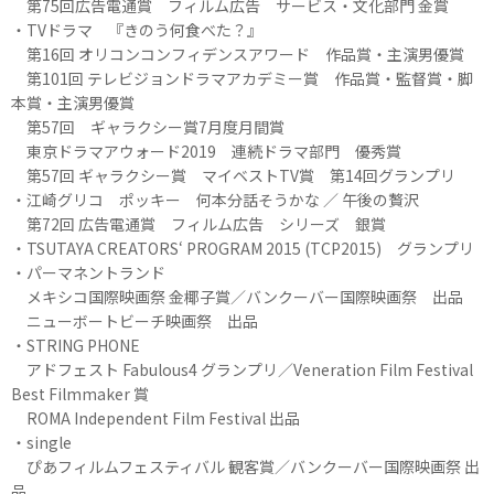
第75回広告電通賞 フィルム広告 サービス・文化部門 金賞
・TVドラマ 『きのう何食べた？』
第16回 オリコンコンフィデンスアワード 作品賞・主演男優賞
第101回 テレビジョンドラマアカデミー賞 作品賞・監督賞・脚
本賞・主演男優賞
第57回 ギャラクシー賞7月度月間賞
東京ドラマアウォード2019 連続ドラマ部門 優秀賞
第57回 ギャラクシー賞 マイベストTV賞 第14回グランプリ
・江崎グリコ ポッキー 何本分話そうかな ／ 午後の贅沢
第72回 広告電通賞 フィルム広告 シリーズ 銀賞
・TSUTAYA CREATORS‘ PROGRAM 2015 (TCP2015) グランプリ
・パーマネントランド
メキシコ国際映画祭 金椰子賞／バンクーバー国際映画祭 出品
ニューボートビーチ映画祭 出品
・STRING PHONE
アドフェスト Fabulous4 グランプリ／Veneration Film Festival
Best Filmmaker 賞
ROMA Independent Film Festival 出品
・single
ぴあフィルムフェスティバル 観客賞／バンクーバー国際映画祭 出
品