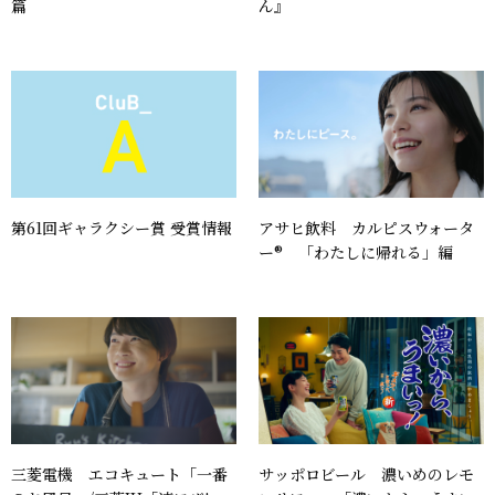
篇
ん』
第61回ギャラクシー賞 受賞情報
アサヒ飲料 カルピスウォータ
ー®︎ 「わたしに帰れる」編
三菱電機 エコキュート「一番
サッポロビール 濃いめのレモ