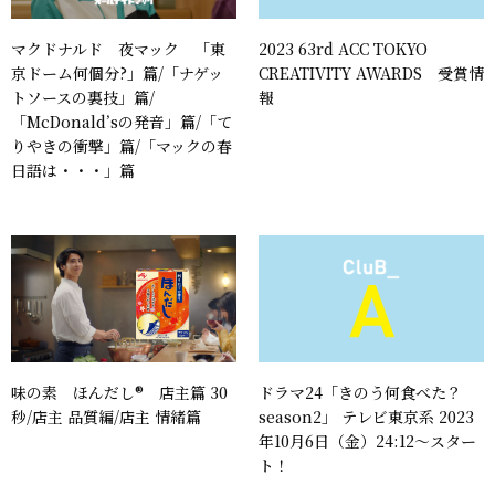
2023 63rd ACC TOKYO
マクドナルド 夜マック 「東
CREATIVITY AWARDS 受賞情
京ドーム何個分?」篇/「ナゲッ
報
トソースの裏技」篇/
「McDonald’sの発音」篇/「て
りやきの衝撃」篇/「マックの春
日語は・・・」篇
ドラマ24「きのう何食べた？
味の素 ほんだし® 店主篇 30
season2」 テレビ東京系 2023
秒/店主 品質編/店主 情緒篇
年10月6日（金）24:12～スター
ト！