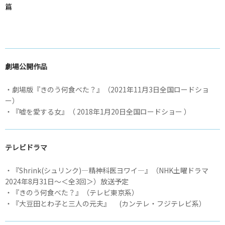
篇
劇場公開作品
・劇場版『きのう何食べた？』（2021年11月3日全国ロードショ
ー）
・『嘘を愛する女』（ 2018年1月20日全国ロードショー ）
テレビドラマ
・『Shrink(シュリンク)―精神科医ヨワイ―』（NHK土曜ドラマ
2024年8月31日〜＜全3回＞）放送予定
・『きのう何食べた？』（テレビ東京系）
・『大豆田とわ子と三人の元夫』 (カンテレ・フジテレビ系）