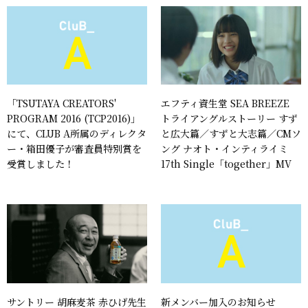
「TSUTAYA CREATORS'
エフティ資生堂 SEA BREEZE
PROGRAM 2016 (TCP2016)」
トライアングルストーリー すず
にて、CLUB A所属のディレクタ
と広大篇／すずと大志篇／CMソ
ー・箱田優子が審査員特別賞を
ング ナオト・インティライミ
受賞しました！
17th Single「together」MV
サントリー 胡麻麦茶 赤ひげ先生
新メンバー加入のお知らせ