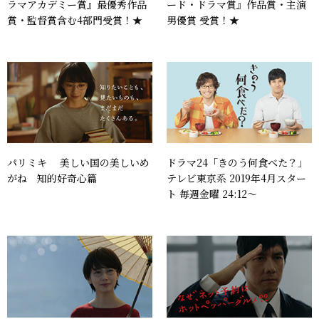
ラマアカデミー賞』最優秀作品
ード・ドラマ賞』作品賞・主演
賞・監督賞含む4部門受賞！★
男優賞 受賞！★
パリミキ 美しい国の美しいめ
ドラマ24「きのう何食べた？」
がね 知的好奇心篇
テレビ東京系 2019年4月スター
ト 毎週金曜 24:12～