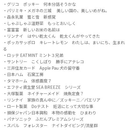
・グリコ ポッキー 何本分話そうかな
・パリミキ・メガネの三城 美しい国の、美しいめがね。
・森永乳業 蜜と雪 新感覚
・しゃぶしゃぶ温野菜 もっとおいしく
・富富富 新しいお米の名前は
・リンナイ はやい乾太くん 乾太くんがやってきた
・ポッカサッポロ キレートレモン わたしは、まいにち、生まれ
る
・ロッテ EATMINT ミント３兄弟
・サントリー こくしぼり 勝手にアテレコ
・三井住友カード Apple Pau 犬の留守番
・日本ハム 石窯工房
・タマホーム 体感震度７
・エフティ資生堂 SEA BREEZE シリーズ
・大塚製薬 ネイチャーメイド 焼魚定食？
・リンナイ 家族の真ん中に／ズッキーニ／パエリア
・ロート製薬 Doテスト 妊活にとって大切な事
・損保ジャパン日本興和 本物の感動を ひまわり
・パナソニック ふだんプレミアムシリーズ
・スバル フォレスター ナイトダイビング/流星群