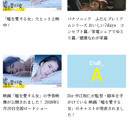
「嘘を愛する女」大ヒット上映
パナソニック ふだんプレミア
中！
ムシリーズ おいしい7days コ
ンセプト篇／家電シェアでゆと
り篇／健康なわが家篇
映画「嘘を愛する女」の予告映
Dir 中江和仁が監督・脚本を手
像が公開されました！ 2018年1
がけている 映画「嘘を愛する
月20日全国ロードショー
女」のキャストが発表されまし
た！