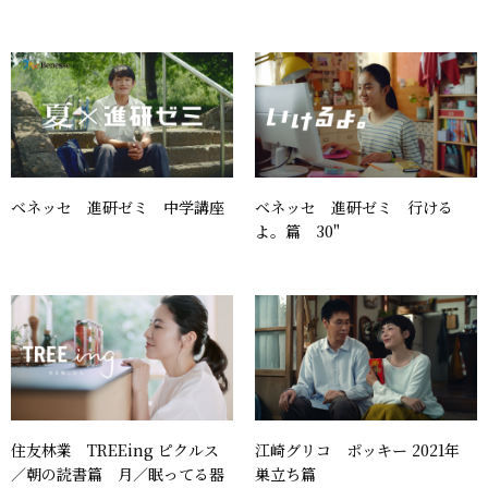
ベネッセ 進研ゼミ 中学講座
ベネッセ 進研ゼミ 行ける
よ。篇 30"
住友林業 TREEing ピクルス
江崎グリコ ポッキー 2021年
／朝の読書篇 月／眠ってる器
巣立ち篇