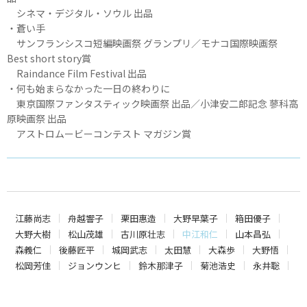
シネマ・デジタル・ソウル 出品
・蒼い手
サンフランシスコ短編映画祭 グランプリ／モナコ国際映画祭
Best short story賞
Raindance Film Festival 出品
・何も始まらなかった一日の終わりに
東京国際ファンタスティック映画祭 出品／小津安二郎記念 蓼科高
原映画祭 出品
アストロムービーコンテスト マガジン賞
江藤尚志
舟越響子
栗田惠造
大野早葉子
箱田優子
大野大樹
松山茂雄
古川原壮志
中江和仁
山本昌弘
森義仁
後藤匠平
城岡武志
太田慧
大森歩
大野悟
松岡芳佳
ジョンウンヒ
鈴木那津子
菊池浩史
永井聡