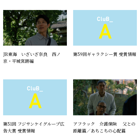
第59回ギャラクシー賞 受賞情報
JR東海 いざいざ奈良 西ノ
京・平城宮跡編
第51回 フジサンケイグループ広
アフラック 介護保険 父との
告大賞 受賞情報
距離篇／あちこちの心配篇