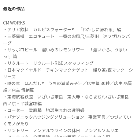
最近の作品
CM WORKS
・アサヒ飲料 カルピスウォーター®︎ 「わたしに帰れる」編
・三菱電機 エコキュート 一番のお風呂/三菱IH 速ワザ!ハンバ
ーグ
・サッポロビール 濃いめのレモンサワー 「濃いから、うまい
っ!」篇
・リクルート リクルートR&Dスタッフィング
・日本マクドナルド チキンマックナゲット 帰り道/夜マック シ
リーズ
・味の素 ほんだし® うちの満菜みそ汁／店主篇 30秒／店主 品質
編／店主 情緒篇
・東海旅客鉄道 いざいざ奈良 東大寺・ならまち/いざいざ奈良
西ノ京・平城宮跡編
・コーセー 雪肌精 地球生まれの透明感
・パナソニックハウジングソリューション 事業宣言／つづいてい
くモノがたり
・サントリー ノンアルでワインの休日 ノンアルソムリエ
・アフラック 介護保険 父との距離／あちこちの心配