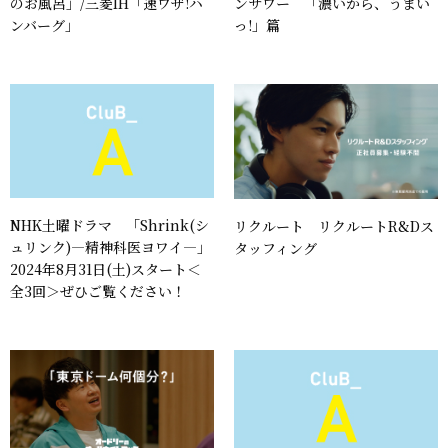
のお風呂」/三菱IH「速ワザ!ハ
ンサワー 「濃いから、うまい
ンバーグ」
っ!」篇
NHK土曜ドラマ 「Shrink(シ
リクルート リクルートR&Dス
ュリンク)―精神科医ヨワイ―」
タッフィング
2024年8月31日(土)スタート＜
全3回＞ぜひご覧ください！