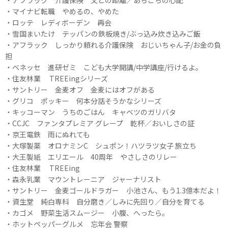
・マイナビ転職 やめるの、やめた
・ロッテ レディボーデン 再会
・雪国まいたけ テッパンの鉄板焼き/ぶっ込み炊き込みご飯
・アフラック しっかり頼れる介護保険 おじいちゃん子/お金の負
担
・ベネッセ 進研ゼミ こども大学開講/中学講座/行けるよ。
・住友林業 TREEingシリーズ
・サントリー 金麦オフ 金麦にはオフがある
・グリコ ポッキー 何本分話そうかなシリーズ
・キッコーマン うちのごはん キャベツのガリバタ
・CCJC ファンタプレミア グレープ 乾杯／おいしさの証
・京王電鉄 雨にぬれても
・大塚製薬 オロナミンC シュポン！ハツラツ女子 旅立ち
・大王製紙 エリエール 40周年 やさしさのリレー
・住友林業 TREEing
・森永乳業 マウントレーニア ジャーナリスト
・サントリー 金麦ゴールドラガー 小池さん、もう1.3億本だよ！
・資生堂 純白専科 自分磨き／しみに先回り／自分を育てる
・カゴメ 野菜生活スムージー 小腹、へったら。
・ホットペッパーグルメ 忘年会 警察