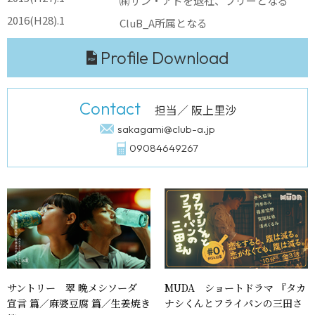
㈱サン・アドを退社、フリーとなる
2016(H28).1
CluB_A所属となる
Profile Download
Contact
担当／ 阪上里沙
sakagami@club-a.jp
09084649267
サントリー 翠 晩メシソーダ
MUDA ショートドラマ 『タカ
宣言 篇／麻婆豆腐 篇／生姜焼き
ナシくんとフライパンの三田さ