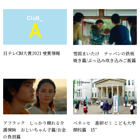
日テレCM大賞2021 受賞情報
雪国まいたけ テッパンの鉄板
焼き篇/ぶっ込み炊き込みご飯篇
アフラック しっかり頼れる介
ベネッセ 進研ゼミ こども大学
護保険 おじいちゃん子篇/お金
開校篇 15”
の負担篇