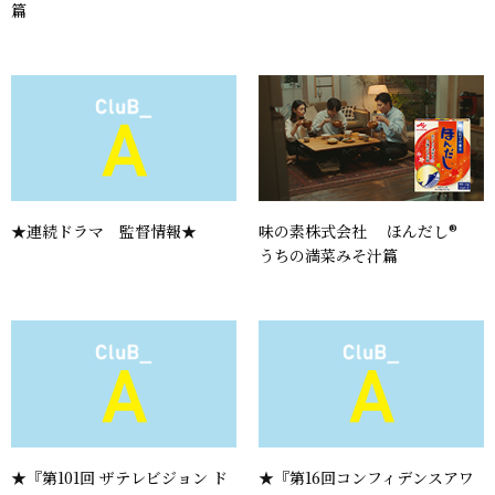
篇
★連続ドラマ 監督情報★
味の素株式会社 ほんだし®
うちの満菜みそ汁篇
★『第101回 ザテレビジョン ド
★『第16回コンフィデンスアワ