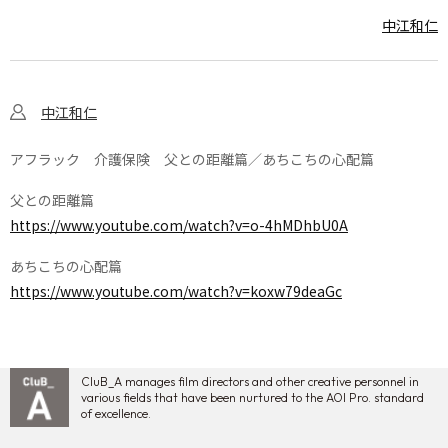
中江和仁
中江和仁
アフラック 介護保険 父との距離篇／あちこちの心配篇
父との距離篇
https://www.youtube.com/watch?v=o-4hMDhbU0A
あちこちの心配篇
https://www.youtube.com/watch?v=koxw79deaGc
CluB_A manages film directors and other creative personnel in
various fields that have been nurtured to the AOI Pro. standard
of excellence.